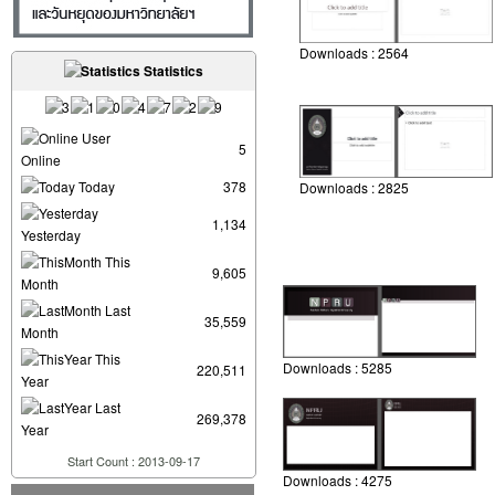
Downloads :
2564
Statistics
User
5
Online
Today
378
Downloads :
2825
1,134
Yesterday
This
9,605
Month
Last
35,559
Month
This
Downloads :
5285
220,511
Year
Last
269,378
Year
Start Count : 2013-09-17
Downloads :
4275